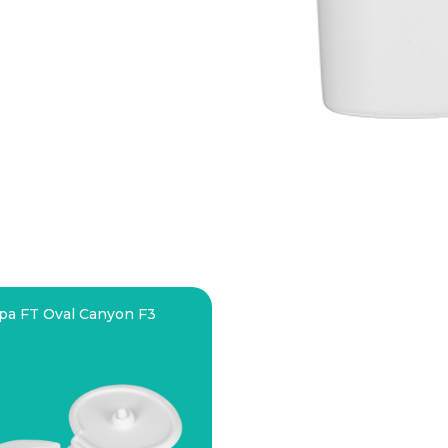
a FT Oval Canyon F3