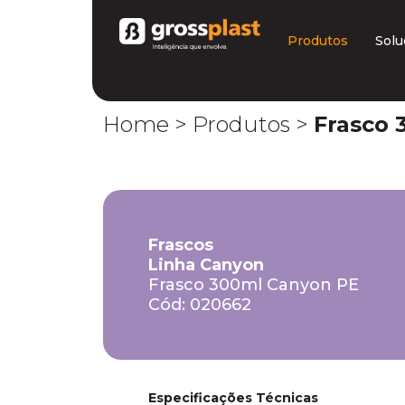
Produtos
Solu
Home
>
Produtos
>
Frasco 
Frascos
Linha Canyon
Frasco 300ml Canyon PE
Cód: 020662
Especificações Técnicas