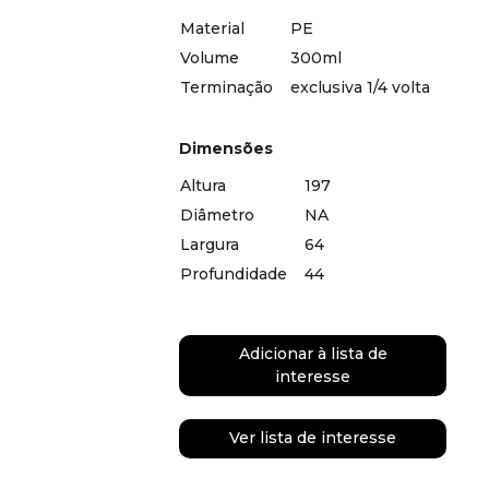
Material
PE
Volume
300ml
Terminação
exclusiva 1/4 volta
Dimensões
Altura
197
Diâmetro
NA
Largura
64
Profundidade
44
Adicionar à lista de
interesse
Ver lista de interesse